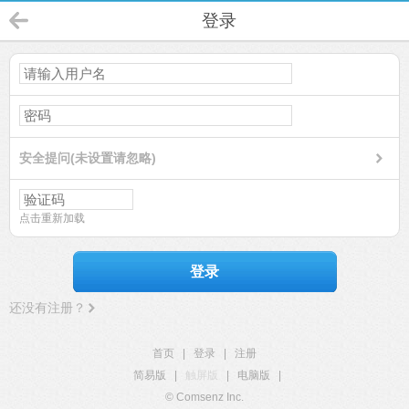
登录
安全提问(未设置请忽略)
点击重新加载
登录
还没有注册？
首页
|
登录
|
注册
简易版
|
触屏版
|
电脑版
|
© Comsenz Inc.