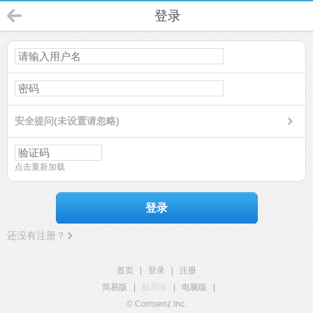
登录
安全提问(未设置请忽略)
点击重新加载
登录
还没有注册？
首页
|
登录
|
注册
简易版
|
触屏版
|
电脑版
|
© Comsenz Inc.