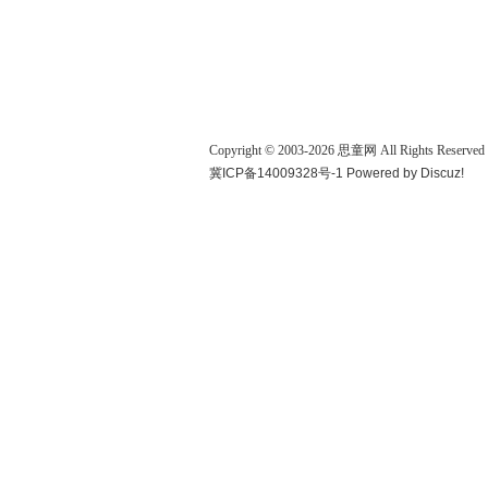
Copyright © 2003-
2026
思童网
All Rights Reserved
冀ICP备14009328号-1
Powered by
Discuz!