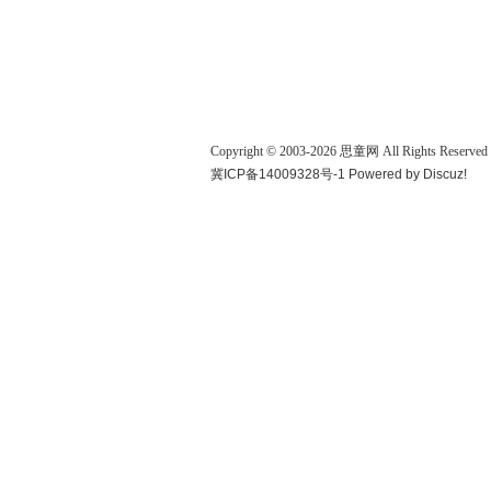
Copyright © 2003-
2026
思童网
All Rights Reserved
冀ICP备14009328号-1
Powered by
Discuz!