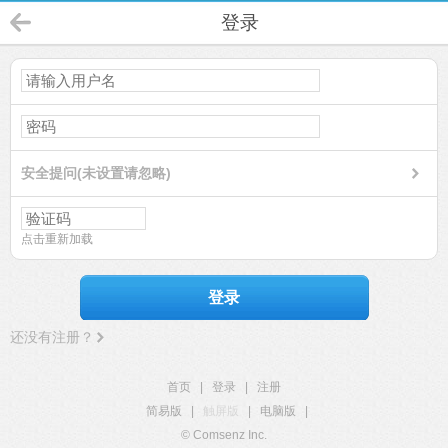
登录
安全提问(未设置请忽略)
点击重新加载
登录
还没有注册？
首页
|
登录
|
注册
简易版
|
触屏版
|
电脑版
|
© Comsenz Inc.