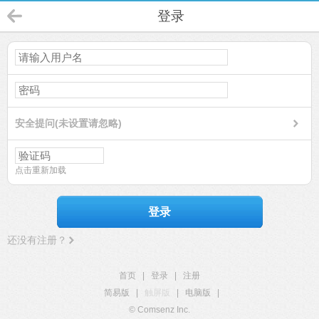
登录
安全提问(未设置请忽略)
点击重新加载
登录
还没有注册？
首页
|
登录
|
注册
简易版
|
触屏版
|
电脑版
|
© Comsenz Inc.