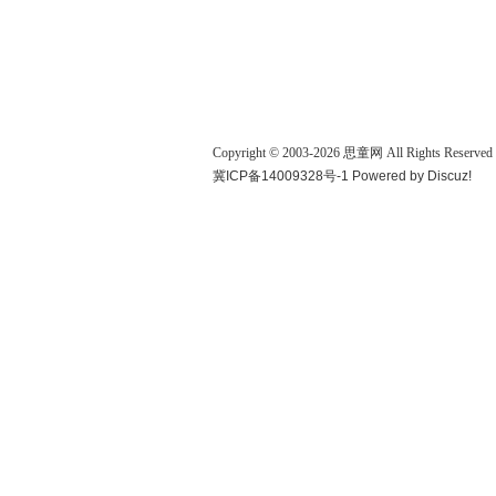
Copyright © 2003-
2026
思童网
All Rights Reserved
冀ICP备14009328号-1
Powered by
Discuz!