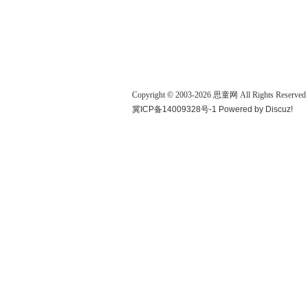
Copyright © 2003-
2026
思童网
All Rights Reserved
冀ICP备14009328号-1
Powered by
Discuz!