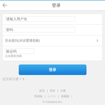
登录
安全提问(未设置请忽略)
点击重新加载
登录
还没有注册？
首页
|
登录
|
注册
简易版
|
触屏版
|
电脑版
|
© Comsenz Inc.