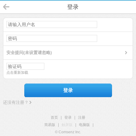
登录
安全提问(未设置请忽略)
点击重新加载
登录
还没有注册？
首页
|
登录
|
注册
简易版
|
触屏版
|
电脑版
|
© Comsenz Inc.