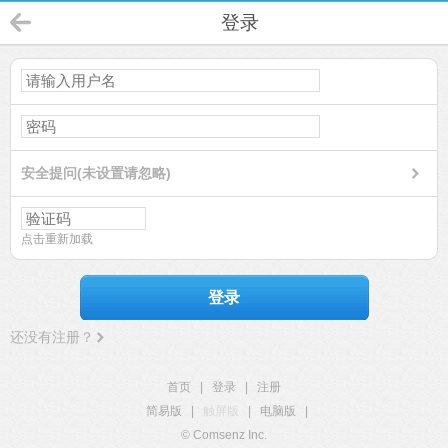
登录
安全提问(未设置请忽略)
点击重新加载
登录
还没有注册？
首页
|
登录
|
注册
简易版
|
触屏版
|
电脑版
|
© Comsenz Inc.