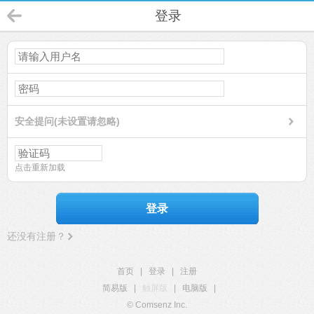
登录
安全提问(未设置请忽略)
点击重新加载
登录
还没有注册？
首页
|
登录
|
注册
简易版
|
触屏版
|
电脑版
|
© Comsenz Inc.