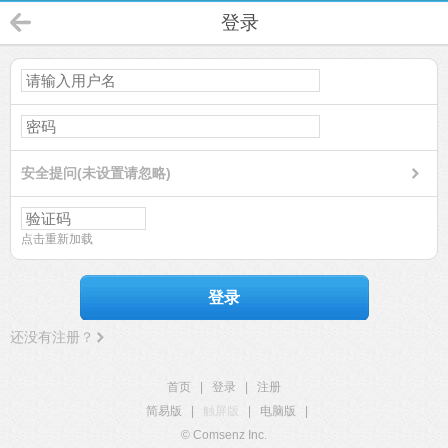
登录
安全提问(未设置请忽略)
点击重新加载
登录
还没有注册？
首页
|
登录
|
注册
简易版
|
触屏版
|
电脑版
|
© Comsenz Inc.