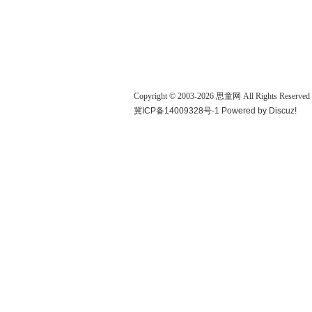
Copyright © 2003-
2026
思童网
All Rights Reserved
冀ICP备14009328号-1
Powered by
Discuz!