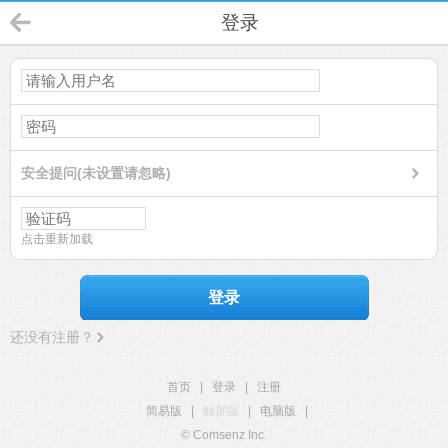
登录
安全提问(未设置请忽略)
点击重新加载
登录
还没有注册？
首页
|
登录
|
注册
简易版
|
触屏版
|
电脑版
|
© Comsenz Inc.