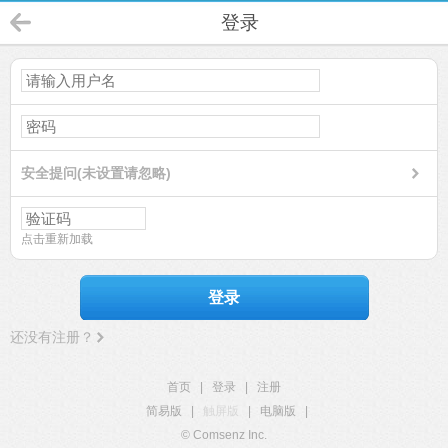
登录
安全提问(未设置请忽略)
点击重新加载
登录
还没有注册？
首页
|
登录
|
注册
简易版
|
触屏版
|
电脑版
|
© Comsenz Inc.