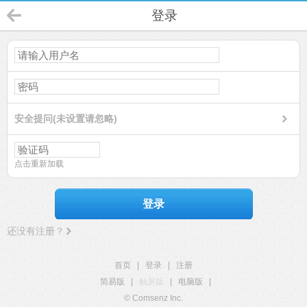
登录
安全提问(未设置请忽略)
点击重新加载
登录
还没有注册？
首页
|
登录
|
注册
简易版
|
触屏版
|
电脑版
|
© Comsenz Inc.