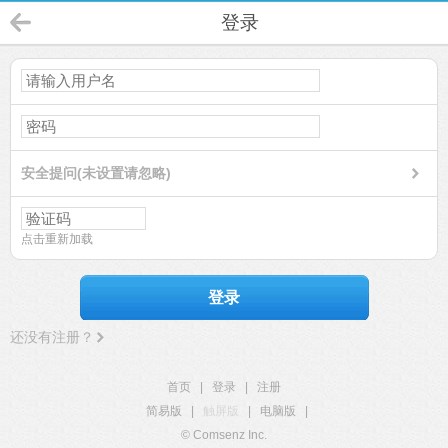
登录
安全提问(未设置请忽略)
点击重新加载
登录
还没有注册？
首页
|
登录
|
注册
简易版
|
触屏版
|
电脑版
|
© Comsenz Inc.