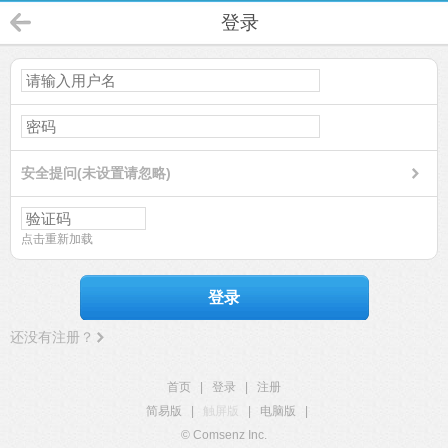
登录
安全提问(未设置请忽略)
点击重新加载
登录
还没有注册？
首页
|
登录
|
注册
简易版
|
触屏版
|
电脑版
|
© Comsenz Inc.