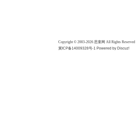
Copyright © 2003-
2026
思童网
All Rights Reserved
冀ICP备14009328号-1
Powered by
Discuz!