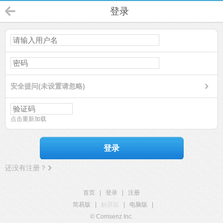
登录
安全提问(未设置请忽略)
点击重新加载
登录
还没有注册？
首页
|
登录
|
注册
简易版
|
触屏版
|
电脑版
|
© Comsenz Inc.