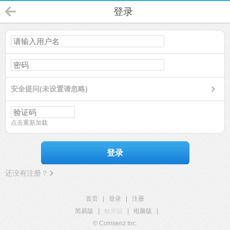
登录
安全提问(未设置请忽略)
点击重新加载
登录
还没有注册？
首页
|
登录
|
注册
简易版
|
触屏版
|
电脑版
|
© Comsenz Inc.