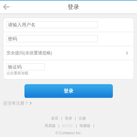
登录
安全提问(未设置请忽略)
点击重新加载
登录
还没有注册？
首页
|
登录
|
注册
简易版
|
触屏版
|
电脑版
|
© Comsenz Inc.