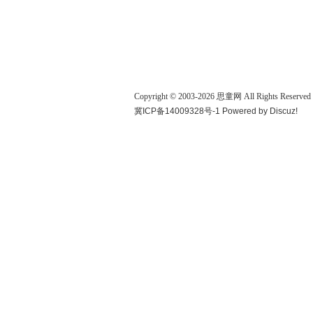
Copyright © 2003-
2026
思童网
All Rights Reserved
冀ICP备14009328号-1
Powered by
Discuz!