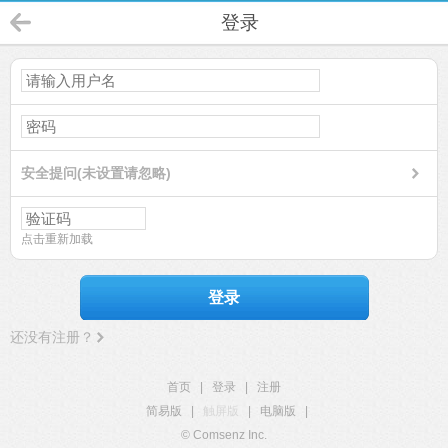
登录
安全提问(未设置请忽略)
点击重新加载
登录
还没有注册？
首页
|
登录
|
注册
简易版
|
触屏版
|
电脑版
|
© Comsenz Inc.