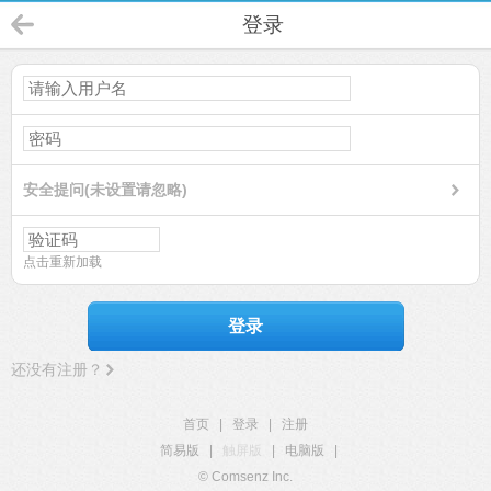
登录
安全提问(未设置请忽略)
点击重新加载
登录
还没有注册？
首页
|
登录
|
注册
简易版
|
触屏版
|
电脑版
|
© Comsenz Inc.