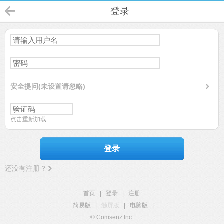
登录
安全提问(未设置请忽略)
点击重新加载
登录
还没有注册？
首页
|
登录
|
注册
简易版
|
触屏版
|
电脑版
|
© Comsenz Inc.