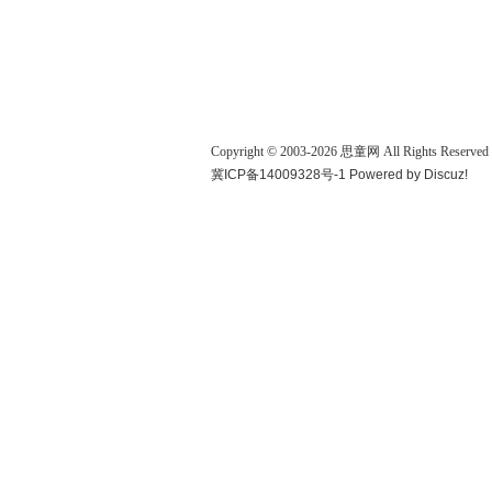
Copyright © 2003-
2026
思童网
All Rights Reserved
冀ICP备14009328号-1
Powered by
Discuz!