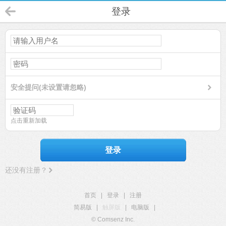
登录
安全提问(未设置请忽略)
点击重新加载
登录
还没有注册？
首页
|
登录
|
注册
简易版
|
触屏版
|
电脑版
|
© Comsenz Inc.