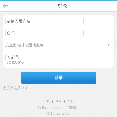
登录
安全提问(未设置请忽略)
点击重新加载
登录
还没有注册？
首页
|
登录
|
注册
简易版
|
触屏版
|
电脑版
|
© Comsenz Inc.