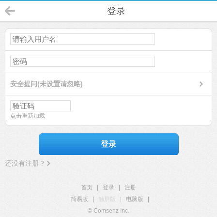
登录
安全提问(未设置请忽略)
点击重新加载
登录
还没有注册？
首页
|
登录
|
注册
简易版
|
触屏版
|
电脑版
|
© Comsenz Inc.