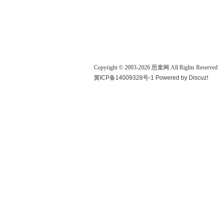
Copyright © 2003-
2026
思童网
All Rights Reserved
冀ICP备14009328号-1
Powered by
Discuz!