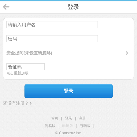
登录
安全提问(未设置请忽略)
点击重新加载
登录
还没有注册？
首页
|
登录
|
注册
简易版
|
触屏版
|
电脑版
|
© Comsenz Inc.