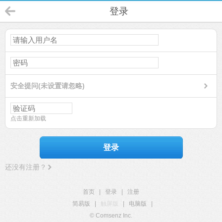
登录
安全提问(未设置请忽略)
点击重新加载
登录
还没有注册？
首页
|
登录
|
注册
简易版
|
触屏版
|
电脑版
|
© Comsenz Inc.