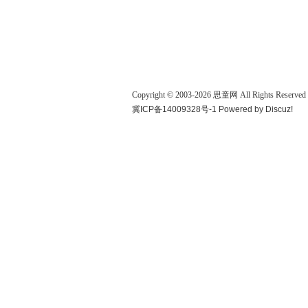
Copyright © 2003-
2026
思童网
All Rights Reserved
冀ICP备14009328号-1
Powered by
Discuz!