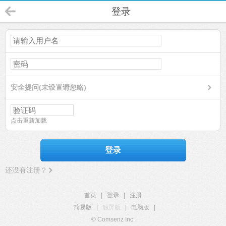
登录
安全提问(未设置请忽略)
点击重新加载
登录
还没有注册？
首页
|
登录
|
注册
简易版
|
触屏版
|
电脑版
|
© Comsenz Inc.