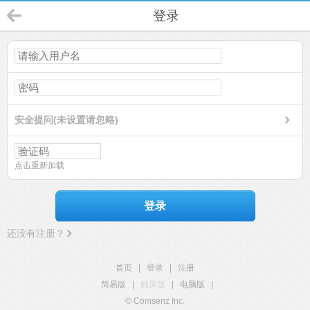
登录
安全提问(未设置请忽略)
点击重新加载
登录
还没有注册？
首页
|
登录
|
注册
简易版
|
触屏版
|
电脑版
|
© Comsenz Inc.