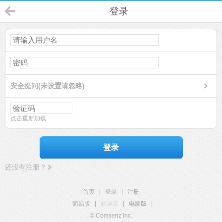
登录
安全提问(未设置请忽略)
点击重新加载
登录
还没有注册？
首页
|
登录
|
注册
简易版
|
触屏版
|
电脑版
|
© Comsenz Inc.