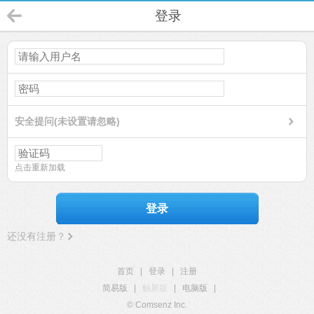
登录
安全提问(未设置请忽略)
点击重新加载
登录
还没有注册？
首页
|
登录
|
注册
简易版
|
触屏版
|
电脑版
|
© Comsenz Inc.