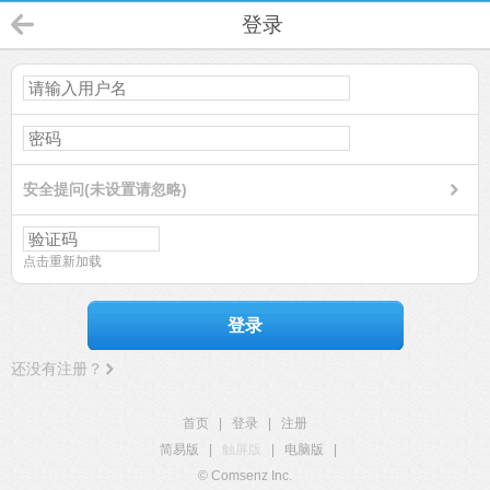
登录
安全提问(未设置请忽略)
点击重新加载
登录
还没有注册？
首页
|
登录
|
注册
简易版
|
触屏版
|
电脑版
|
© Comsenz Inc.