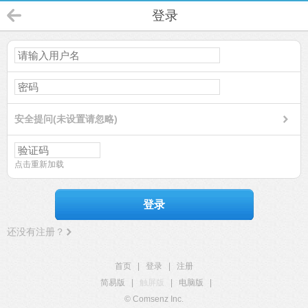
登录
安全提问(未设置请忽略)
点击重新加载
登录
还没有注册？
首页
|
登录
|
注册
简易版
|
触屏版
|
电脑版
|
© Comsenz Inc.