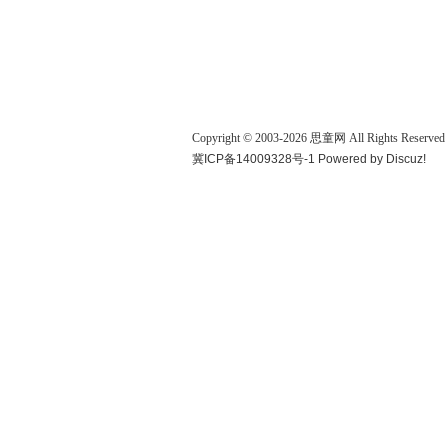
Copyright © 2003-
2026
思童网
All Rights Reserved
冀ICP备14009328号-1
Powered by
Discuz!