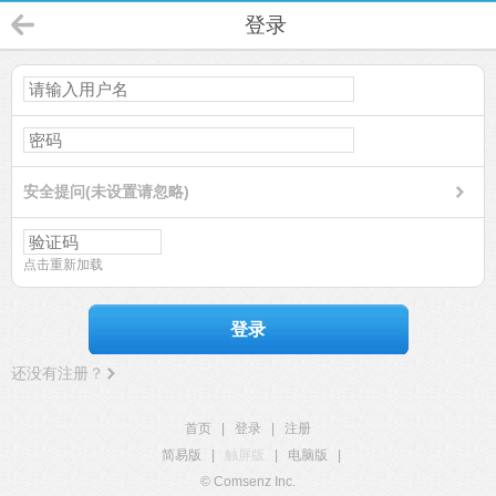
登录
安全提问(未设置请忽略)
点击重新加载
登录
还没有注册？
首页
|
登录
|
注册
简易版
|
触屏版
|
电脑版
|
© Comsenz Inc.