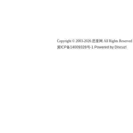
Copyright © 2003-
2026
思童网
All Rights Reserved
冀ICP备14009328号-1
Powered by
Discuz!