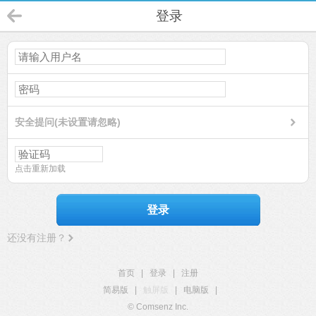
登录
安全提问(未设置请忽略)
点击重新加载
登录
还没有注册？
首页
|
登录
|
注册
简易版
|
触屏版
|
电脑版
|
© Comsenz Inc.