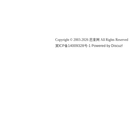
Copyright © 2003-
2026
思童网
All Rights Reserved
冀ICP备14009328号-1
Powered by
Discuz!