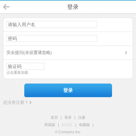
登录
安全提问(未设置请忽略)
点击重新加载
登录
还没有注册？
首页
|
登录
|
注册
简易版
|
触屏版
|
电脑版
|
© Comsenz Inc.