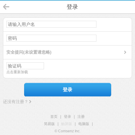
登录
安全提问(未设置请忽略)
点击重新加载
登录
还没有注册？
首页
|
登录
|
注册
简易版
|
触屏版
|
电脑版
|
© Comsenz Inc.