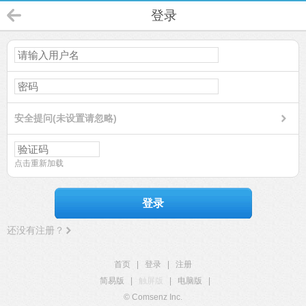
登录
安全提问(未设置请忽略)
点击重新加载
登录
还没有注册？
首页
|
登录
|
注册
简易版
|
触屏版
|
电脑版
|
© Comsenz Inc.