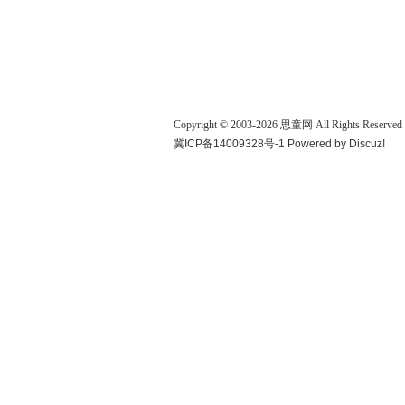
Copyright © 2003-
2026
思童网
All Rights Reserved
冀ICP备14009328号-1
Powered by
Discuz!